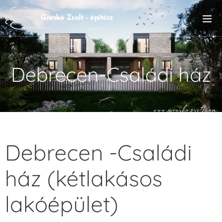
Greskó Zsolt - építész
Debrecen-Családi ház
Debrecen -Családi
ház (kétlakásos
lakóépület)