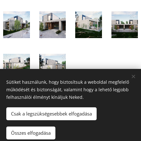
Sütiket használunk, hogy biztosítsuk a weboldal megfelelő
működését és biztonságát, valamint hogy a lehető legjobb
felhasználói élményt kínáljuk Neked.
Csak a legszükségesebbek elfogadása
lineART Építészet, Debrecen., +36-20-222-5947
Az oldalt a
Webnode
működteti
Sütik
Összes elfogadása