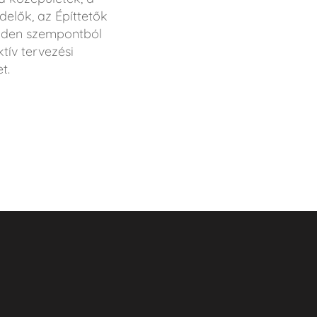
elők, az Építtetők
inden szempontból
tív tervezési
et.