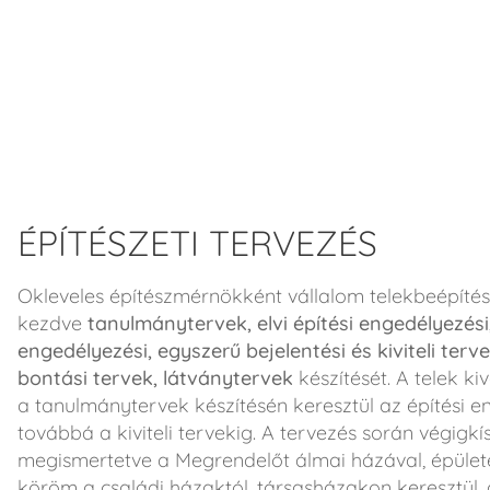
ÉPÍTÉSZETI TERVEZÉS
Okleveles építészmérnökként vállalom telekbeépítés
kezdve
tanulmánytervek, elvi építési engedélyezési,
engedélyezési, egyszerű bejelentési és kiviteli terv
bontási tervek, látványtervek
készítését. A telek ki
a tanulmánytervek készítésén keresztül az építési e
továbbá a kiviteli tervekig. A tervezés során végigkí
megismertetve a Megrendelőt álmai házával, épület
köröm a családi házaktól, társasházakon keresztül, 