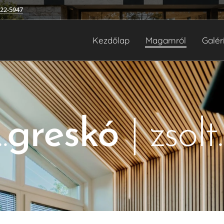
222-5947
Kezdőlap
Magamról
Galér
..
greskó
| zsolt..