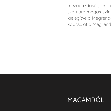
mezőgazdasági és ipa
számára
magas színv
kielégítve a Megrend
kapcsolat a Megrende
MAGAMRÓL