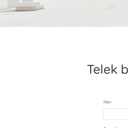
Telek 
Név