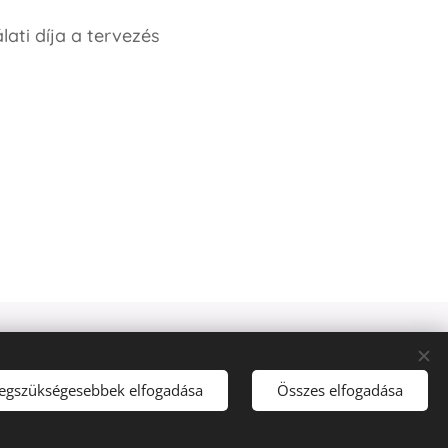
ati díja
a tervezés
legszükségesebbek elfogadása
Összes elfogadása