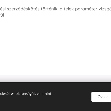
ési szerződéskötés történik, a
telek paraméter vizsgál
ül
lineART Építészet, Debrecen., +36-20-222-5947
Az oldalt a
Webnode
működteti
Sütik
dését és biztonságát, valamint
Csak a 