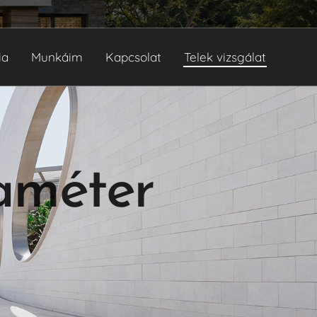
ia
Munkáim
Kapcsolat
Telek vizsgálat
raméter