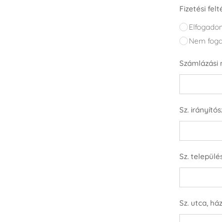
Fizetési fel
Elfogado
Nem foga
Számlázási 
Sz. irányító
Sz. település
Sz. utca, h