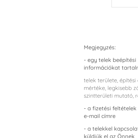
Megjegyzés:
- egy telek beépítési
információkat tarta
telek területe, építé
mértéke, legkisebb z
szintterületi mutató,
- a fizetési feltétel
e-mail címre
- a telekkel kapcsol
küldjük el az Önnek