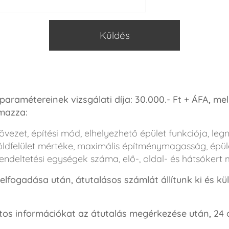
Küldés
 paramétereinek vizsgálati díja: 30.000.- Ft + ÁFA, me
lmazza:
si övezet, építési mód, elhelyezhető épület funkciója, l
öldfelület mértéke, maximális építménymagasság, épü
 rendeltetési egységek száma, elő-, oldal- és hátsóker
ek elfogadása után, átutalásos számlát állítunk ki és 
atos információkat az átutalás megérkezése után, 24 