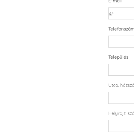
E-mail
Telefonszá
Település
Utca, házsz
Helyrajzi sz