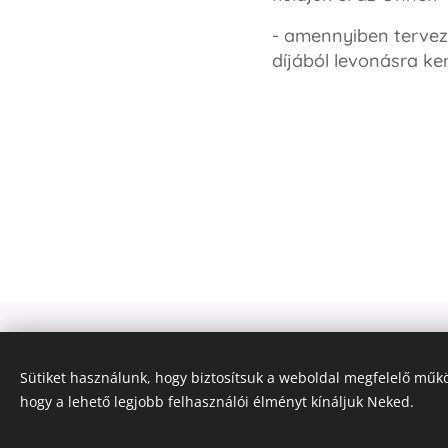
- amennyiben tervez
díjából levonásra ker
Sütiket használunk, hogy biztosítsuk a weboldal megfelelő műkö
hogy a lehető legjobb felhasználói élményt kínáljuk Neked.