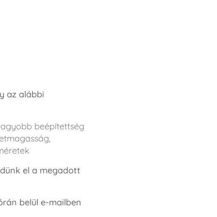
ly az alábbi
egnagyobb beépítettség
letmagasság,
t méretek
küldünk el a megadott
órán belül e-mailben