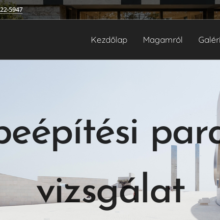
222-5947
Kezdőlap
Magamról
Galér
beépítési pa
vizsgálat