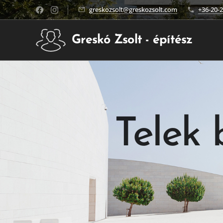
greskozsolt@greskozsolt.com
+36-20-
Greskó Zsolt - építész
Telek 