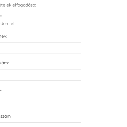
tételek elfogadása:
m
dom el
név:
szám:
:
ázszám